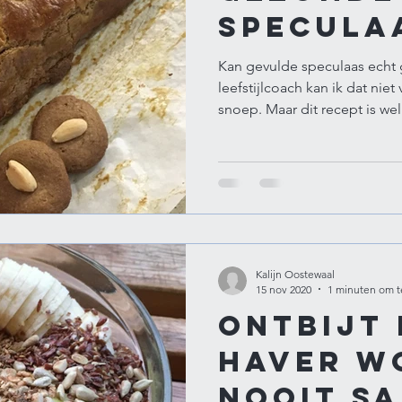
specula
Kan gevulde speculaas echt 
leefstijlcoach kan ik dat niet 
snoep. Maar dit recept is wel.
Kalijn Oostewaal
15 nov 2020
1 minuten om t
Ontbijt
haver w
nooit sa