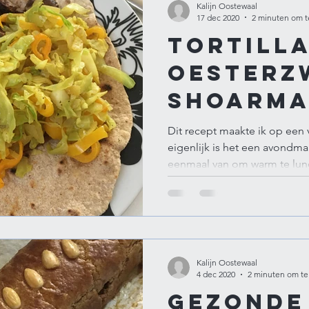
Kalijn Oostewaal
17 dec 2020
2 minuten om t
Tortill
oester
shoarm
Dit recept maakte ik op een v
eigenlijk is het een avondmaa
eenmaal van om warm te lunc
Kalijn Oostewaal
4 dec 2020
2 minuten om te
Gezonde