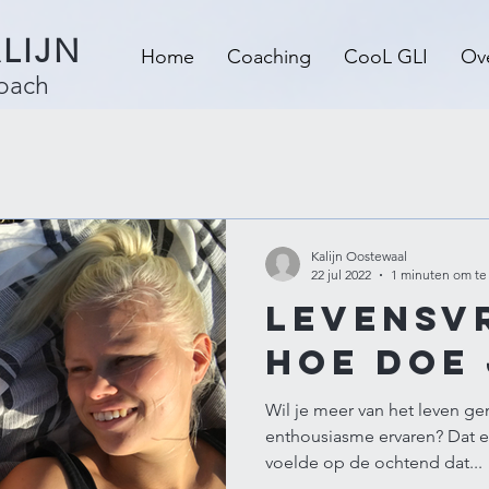
LIJN
Home
Coaching
CooL GLI
Ove
coach
Kalijn Oostewaal
22 jul 2022
1 minuten om te
Levensv
hoe doe 
Wil je meer van het leven ge
enthousiasme ervaren? Dat e
voelde op de ochtend dat...