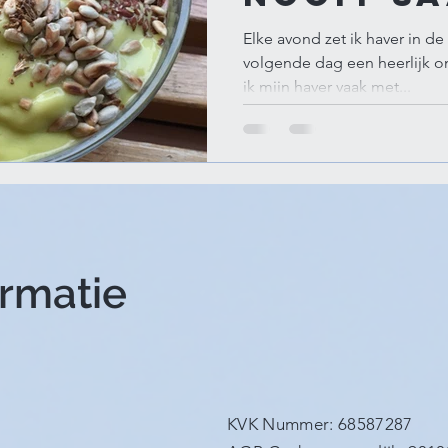
Elke avond zet ik haver in d
volgende dag een heerlijk ont
ik mijn haver vaak met...
ormatie
KVK Nummer: 68587287