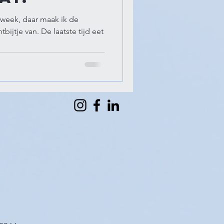
e week, daar maak ik de
bijtje van. De laatste tijd eet