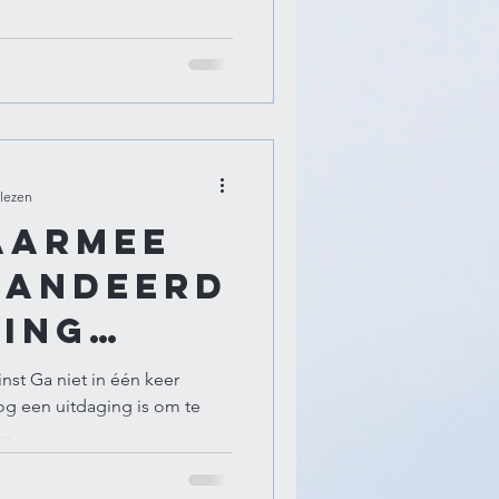
 lezen
waarmee
randeerd
ging
einst Ga niet in één keer
og een uitdaging is om te
..