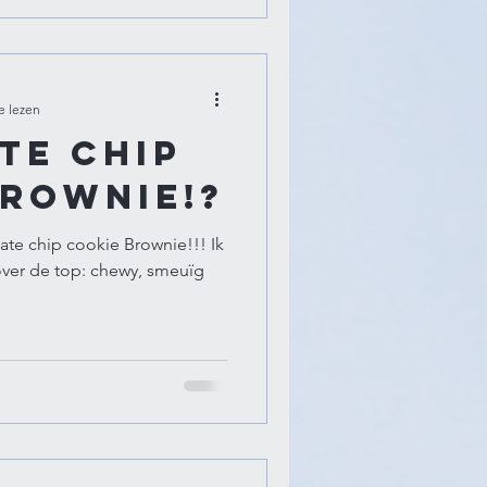
e lezen
te chip
Brownie!?
late chip cookie Brownie!!! Ik
over de top: chewy, smeuïg