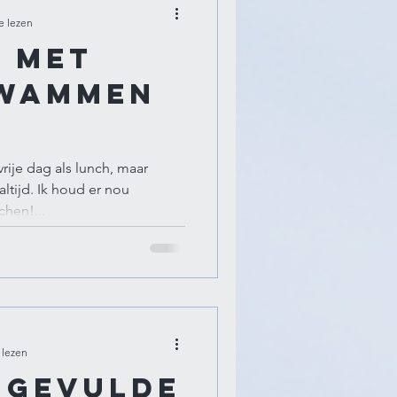
e lezen
a met
zwammen
a
rije dag als lunch, maar
ltijd. Ik houd er nou
hen!...
 lezen
 gevulde