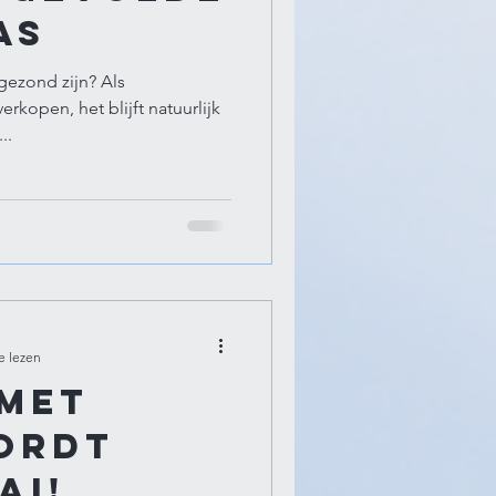
as
gezond zijn? Als
verkopen, het blijft natuurlijk
..
e lezen
 met
ordt
ai!