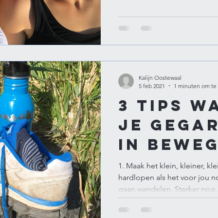
Kalijn Oostewaal
5 feb 2021
1 minuten om te
3 tips 
je gega
in bewe
komt!
1. Maak het klein, kleiner, kl
hardlopen als het voor jou n
gaan wandelen. Sterker nog,.